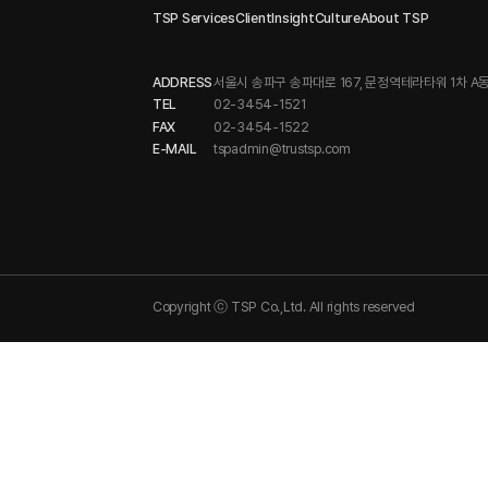
TSP Services
Client
Insight
Culture
About TSP
ADDRESS
서울시 송파구 송파대로 167, 문정역테라타워 1차 A동
TEL
02-3454-1521
FAX
02-3454-1522
E-MAIL
tspadmin@trustsp.com
Copyright ⓒ TSP Co.,Ltd. All rights reserved