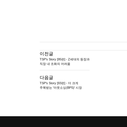
이전글
TSP's Story [95편] - Z세대의 등장과
직장 내 조화의 어려움
다음글
TSP's Story [93편] - 더 크게
주목받는 '아웃소싱(BPS)' 시장