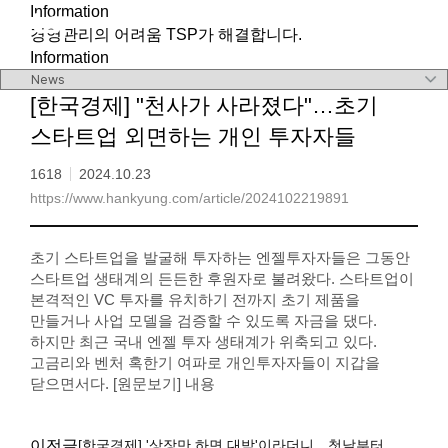
Information
메뉴 바로가기
본문 바로가기
경영관리의 어려움 TSP가 해결합니다.
Information
[한국경제] "천사가 사라졌다"…초기
스타트업 외면하는 개인 투자자들
1618
2024.10.23
https://www.hankyung.com/article/2024102219891
초기 스타트업을 발굴해 투자하는 엔젤투자자들은 그동안
스타트업 생태계의 든든한 후원자로 불려왔다. 스타트업이
본격적인 VC 투자를 유치하기 전까지 초기 제품을
만들거나 사업 모델을 검증할 수 있도록 자금을 댔다.
하지만 최근 국내 엔젤 투자 생태계가 위축되고 있다.
고금리와 벤처 혹한기 여파로 개인투자자들이 지갑을
닫으면서다. [원문보기]
내용
이전글
[한국경제] '상장만 하면 대박'이라더니…첫날부터