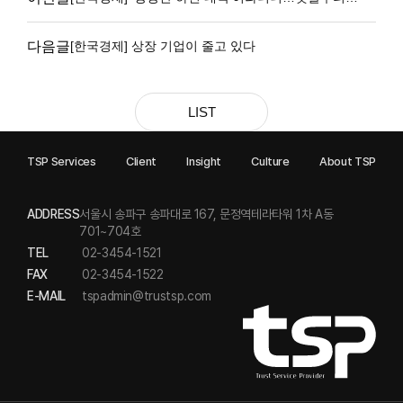
파랗게 질렸다
다음글
[한국경제] 상장 기업이 줄고 있다
LIST
TSP Services
Client
Insight
Culture
About TSP
ADDRESS
서울시 송파구 송파대로 167, 문정역테라타워 1차 A동
701~704호
TEL
02-3454-1521
FAX
02-3454-1522
E-MAIL
tspadmin@trustsp.com