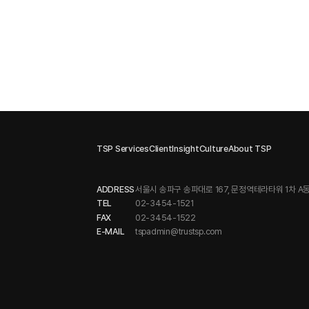
TSP Services
Client
Insight
Culture
About TSP
ADDRESS
서울시 송파구 송파대로 167, 문정역테라타워 1차 A동
TEL
02-3454-1521
FAX
02-3454-1522
E-MAIL
tspadmin@trustsp.com