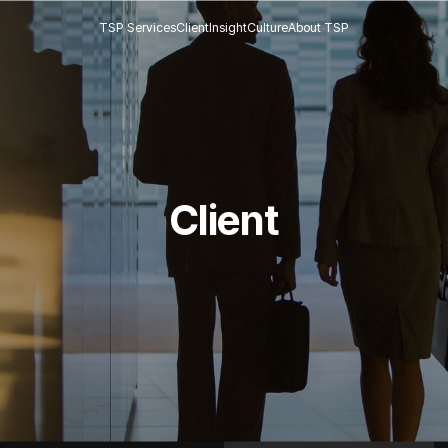
TSP Services
Client
Insight
Culture
About TSP
Client